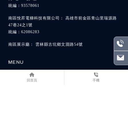
高雄市前金區青山里瑞源路
47巷24之1號
雲林縣古坑鄉文淵路54號
關於我們
品牌故事
產品優勢
回首頁
手機
電梯總覽
實際案例
最新消息
聯繫我們